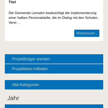
Titel
tourist
Erleb
Die Gemeinde Lensahn beabsichtigt die Implementierung
einer halben Personalstelle, die im Dialog mit den Schulen,
Verei ...
Jugen
Weiterlesen …
Jugen
im
Amt
Lensa
Navigation
Projektträger werden
überspringen
Projektidee mitteilen
Alle Kategorien
Jahr