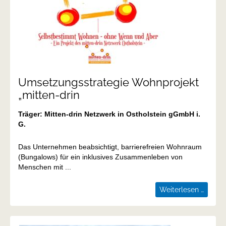
Umsetzungsstrategie Wohnprojekt
„mitten-drin
Träger: Mitten-drin Netzwerk in Ostholstein gGmbH i.
G.
Das Unternehmen beabsichtigt, barrierefreien Wohnraum
(Bungalows) für ein inklusives Zusammenleben von
Menschen mit ...
Umsetz
Weiterlesen …
Wohnp
„mitte
drin