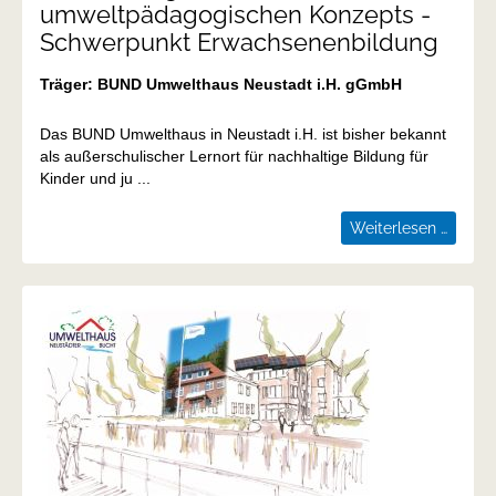
umweltpädagogischen Konzepts -
Schwerpunkt Erwachsenenbildung
Träger: BUND Umwelthaus Neustadt i.H. gGmbH
Das BUND Umwelthaus in Neustadt i.H. ist bisher bekannt
als außerschulischer Lernort für nachhaltige Bildung für
Kinder und ju ...
Entwic
Weiterlesen …
eines
umwel
Konze
-
Schwe
Erwac