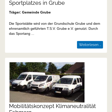
Sportplatzes in Grube
Träger: Gemeinde Grube
Die Sportstätte wird von der Grundschule Grube und dem
ehrenamtlich geführten T.S.V. Grube e.V. genutzt. Durch
das Sportang ...
Barrier
Weiterlesen …
Umges
des
Sportp
in
Grube
Mobilitätskonzept Klimaneutralität