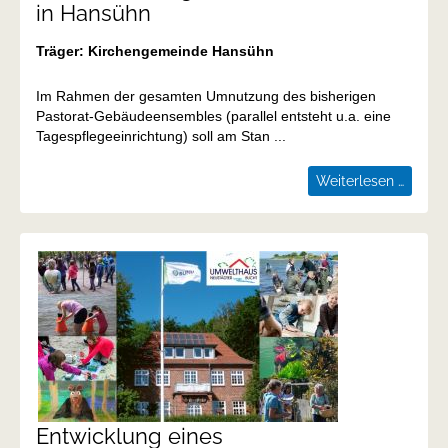
in Hansühn
Träger: Kirchengemeinde Hansühn
Im Rahmen der gesamten Umnutzung des bisherigen
Pastorat-Gebäudeensembles (parallel entsteht u.a. eine
Tagespflegeeinrichtung) soll am Stan ...
Errich
Weiterlesen …
eines
Multif
am
Pastor
in
Hansü
Entwicklung eines