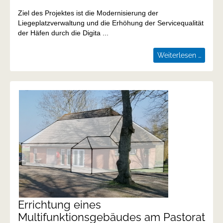
Ziel des Projektes ist die Modernisierung der
Liegeplatzverwaltung und die Erhöhung der Servicequalität
der Häfen durch die Digita ...
Modell
Weiterlesen …
zur
Digital
der
Liegep
der
Yachth
Burgti
und
Neust
i.H.
Errichtung eines
Multifunktionsgebäudes am Pastorat