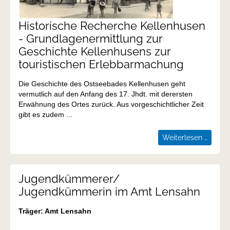
Historische Recherche Kellenhusen
- Grundlagenermittlung zur
Geschichte Kellenhusens zur
touristischen Erlebbarmachung
Die Geschichte des Ostseebades Kellenhusen geht
vermutlich auf den Anfang des 17. Jhdt. mit derersten
Erwähnung des Ortes zurück. Aus vorgeschichtlicher Zeit
gibt es zudem ...
Histor
Weiterlesen …
Reche
Kellen
-
Jugendkümmerer/
Grundl
Jugendkümmerin im Amt Lensahn
zur
Geschi
Träger: Amt Lensahn
Kellen
zur