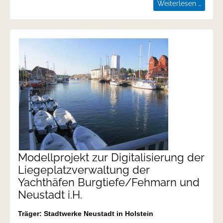
Etabli
Weiterlesen …
einer
eigene
Jungpf
unter
Einsat
regene
Energi
Modellprojekt zur Digitalisierung der
Liegeplatzverwaltung der
Yachthäfen Burgtiefe/Fehmarn und
Neustadt i.H.
Träger: Stadtwerke Neustadt in Holstein