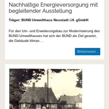
Nachhaltige Energieversorgung mit
begleitender Ausstellung
Träger: BUND Umwelthaus Neustadt i.H. gGmbH
Für den Um- und Erweiterungsbau zur Modernisierung des
BUND-Umwelthauses hat sich der BUND als Ziel gesetzt,
die Gebäude klimas ...
Nachha
Weiterlesen …
Energi
mit
beglei
Ausste