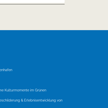
genhafen
ame Kulturmomente im Grünen
Beschilderung & Erlebnisentwicklung von