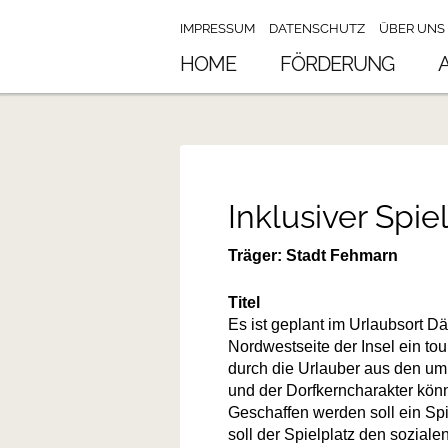
Navigation
Navigation
überspringen
IMPRESSUM
DATENSCHUTZ
ÜBER UNS
überspringen
HOME
FÖRDERUNG
Inklusiver Spi
Träger: Stadt Fehmarn
Titel
Es ist geplant im Urlaubsort D
Nordwestseite der Insel ein t
durch die Urlauber aus den um
und der Dorfkerncharakter könnt
Geschaffen werden soll ein Spi
soll der Spielplatz den sozial